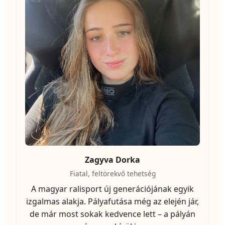
Zagyva Dorka
Fiatal, feltörekvő tehetség
A magyar ralisport új generációjának egyik
izgalmas alakja. Pályafutása még az elején jár,
de már most sokak kedvence lett – a pályán