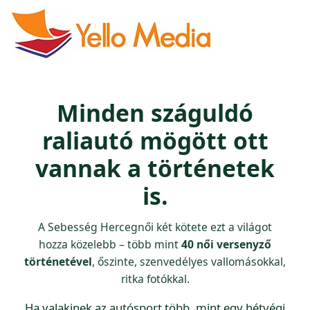
Minden száguldó
raliautó mögött ott
vannak a történetek
is.
A Sebesség Hercegnői két kötete ezt a világot
hozza közelebb – több mint
40 női versenyző
történetével
, őszinte, szenvedélyes vallomásokkal,
ritka fotókkal.
Ha valakinek az autósport több, mint egy hétvégi