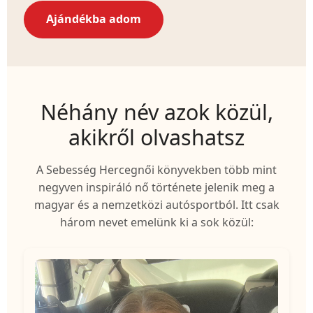
Ajándékba adom
Néhány név azok közül,
akikről olvashatsz
A Sebesség Hercegnői könyvekben több mint
negyven inspiráló nő története jelenik meg a
magyar és a nemzetközi autósportból. Itt csak
három nevet emelünk ki a sok közül: