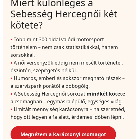
Miért különleges a
Sebesség Hercegnői két
kötete?
Több mint 300 oldal valódi motorsport-
történelem – nem csak statisztikákkal, hanem
sorsokkal.
A női versenyzők eddig nem mesélt történetei,
őszintén, szépítgetés nélkül.
Humoros, emberi és sokszor megható részek –
a szervizpark porától a dobogóig.
A Sebesség Hercegnői sorozat
mindkét kötete
a csomagban – egymásra épülő, egységes világ.
Limitált mennyiség karácsonyra – ha szeretnéd,
hogy ott legyen a fa alatt, érdemes időben lépni.
Megnézem a karácsonyi csomagot