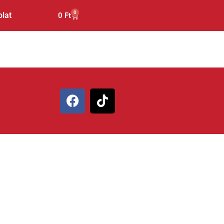
0
lat
0
Ft