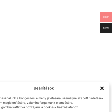
HUF
EUR
Beállítások
használunk a böngészési élmény javítására, személyre szabott hirdetések
om megjelenítésére, valamint forgalmunk elemzésére.
” gombra kattintva hozzájárul a cookie-k használatához.