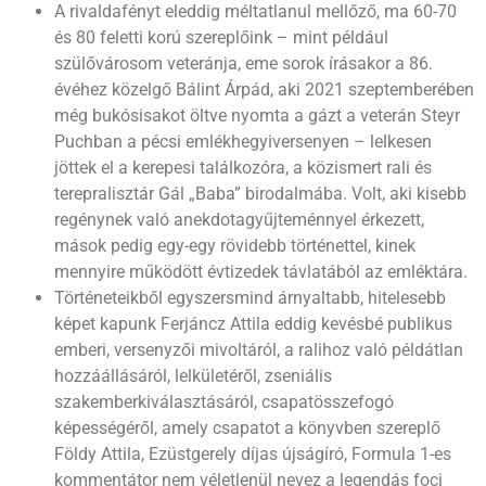
A rivaldafényt eleddig méltatlanul mellőző, ma 60-70
és 80 feletti korú szereplőink – mint például
szülővárosom veteránja, eme sorok írásakor a 86.
évéhez közelgő Bálint Árpád, aki 2021 szeptemberében
még bukósisakot öltve nyomta a gázt a veterán Steyr
Puchban a pécsi emlékhegyiversenyen – lelkesen
jöttek el a kerepesi találkozóra, a közismert rali és
terepralisztár Gál „Baba” birodalmába. Volt, aki kisebb
regénynek való anekdotagyűjteménnyel érkezett,
mások pedig egy-egy rövidebb történettel, kinek
mennyire működött évtizedek távlatából az emléktára.
Történeteikből egyszersmind árnyaltabb, hitelesebb
képet kapunk Ferjáncz Attila eddig kevésbé publikus
emberi, versenyzői mivoltáról, a ralihoz való példátlan
hozzáállásáról, lelkületéről, zseniális
szakemberkiválasztásáról, csapatösszefogó
képességéről, amely csapatot a könyvben szereplő
Földy Attila, Ezüstgerely díjas újságíró, Formula 1-es
kommentátor nem véletlenül nevez a legendás foci