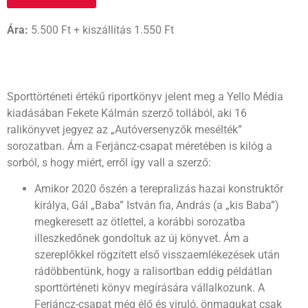
Ára:
5.500 Ft + kiszállítás 1.550 Ft
Sporttörténeti értékű riportkönyv jelent meg a Yello Média
kiadásában Fekete Kálmán szerző tollából, aki 16
ralikönyvet jegyez az „Autóversenyzők mesélték”
sorozatban. Ám a Ferjáncz-csapat méretében is kilóg a
sorból, s hogy miért, erről így vall a szerző:
Amikor 2020 őszén a terepralizás hazai konstruktőr
királya, Gál „Baba” István fia, András (a „kis Baba”)
megkeresett az ötlettel, a korábbi sorozatba
illeszkedőnek gondoltuk az új könyvet. Ám a
szereplőkkel rögzített első visszaemlékezések után
rádöbbentünk, hogy a ralisortban eddig példátlan
sporttörténeti könyv megírására vállalkozunk. A
Ferjáncz-csapat még élő és viruló, önmagukat csak