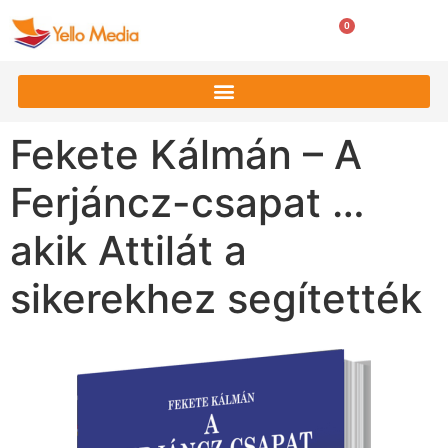
0
0
Ft
Fekete Kálmán – A
Ferjáncz-csapat …
akik Attilát a
sikerekhez segítették