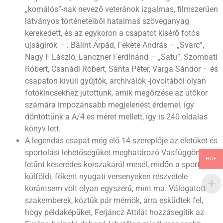
„komálós”-nak nevező veteránok izgalmas, filmszerűen
látványos történeteiből hatalmas szöveganyag
kerekedett, és az egykoron a csapatot kísérő fotós
újságírók – : Bálint Árpád, Fekete András – „Svarc”,
Nagy F László, Lanczner Ferdinánd – „Satu”, Szombati
Róbert, Csanádi Róbert, Sánta Péter, Varga Sándor – és
csapaton kívüli gyűjtők, archiválók -jóvoltából olyan
fotókincsekhez jutottunk, amik megőrzése az utókor
számára impozánsabb megjelenést érdemel, így
döntöttünk a A/4 es méret mellett, így is 240 oldalas
könyv lett.
A legendás csapat még élő 14 szereplője az életüket és
sportolási lehetőségüket meghatározó Vasfüggöny
HUF
letűnt keserédes korszakáról mesél, midőn a sportolók
külföldi, főként nyugati versenyeken részvétele
korántsem volt olyan egyszerű, mint ma. Válogatott
szakemberek, köztük pár mérnök, arra esküdtek fel,
hogy példaképüket, Ferjáncz Attilát hozzásegítik az