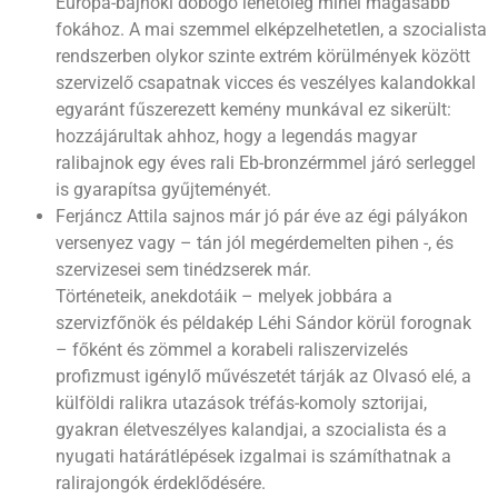
Európa-bajnoki dobogó lehetőleg minél magasabb
fokához. A mai szemmel elképzelhetetlen, a szocialista
rendszerben olykor szinte extrém körülmények között
szervizelő csapatnak vicces és veszélyes kalandokkal
egyaránt fűszerezett kemény munkával ez sikerült:
hozzájárultak ahhoz, hogy a legendás magyar
ralibajnok egy éves rali Eb-bronzérmmel járó serleggel
is gyarapítsa gyűjteményét.
Ferjáncz Attila sajnos már jó pár éve az égi pályákon
versenyez vagy – tán jól megérdemelten pihen -, és
szervizesei sem tinédzserek már.
Történeteik, anekdotáik – melyek jobbára a
szervizfőnök és példakép Léhi Sándor körül forognak
– főként és zömmel a korabeli raliszervizelés
profizmust igénylő művészetét tárják az Olvasó elé, a
külföldi ralikra utazások tréfás-komoly sztorijai,
gyakran életveszélyes kalandjai, a szocialista és a
nyugati határátlépések izgalmai is számíthatnak a
ralirajongók érdeklődésére.