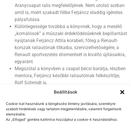
Aranycsapat ralis megfelelőjének. Nem utolsó sorban
arról is, miért szakadt félbe Ferjáncz eladdig ígéretes
pályafutása
Különlegessége továbbá a könyvnek, hogy a mesélő
„komálósok” a műszaki érdeklődésűeknek bepillantást
nyújtanak Ferjáncz Attila korabeli, főleg a Renault-
korszak raliautónak titkaiba, szervizelhetőségére, a
Renault sportvezetés elismerését is kiváltó újításaikra,
egyaránt.
Megszólal a könyvben a csapat bécsi barátja, részben
mentora, Ferjáncz későbbi raliautóinak felkészítője,
Rolf Schmidt is.
Beállítások
Cookie-kat használunk a böngészési élmény javítására, személyre
szabott hirdetések vagy tartalom megjelenítésére, valamint forgalmunk
elemzésére.
Az „Elfogad” gombra kattintva hozzájárul a cookie-k használatához.
Shop
Szállítás és fizetés