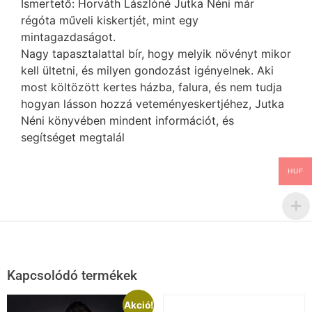
Ismertető: Horváth Lászlóné Jutka Néni már
régóta műveli kiskertjét, mint egy
mintagazdaságot.
Nagy tapasztalattal bír, hogy melyik növényt mikor
kell ültetni, és milyen gondozást igényelnek. Aki
most költözött kertes házba, falura, és nem tudja
hogyan lásson hozzá veteményeskertjéhez, Jutka
Néni könyvében mindent információt, és
segítséget megtalál
HUF
Kapcsolódó termékek
Akció!