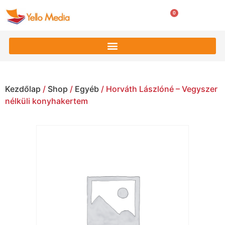
0
0
Ft
Kezdőlap
/
Shop
/
Egyéb
/ Horváth Lászlóné – Vegyszer
nélküli konyhakertem