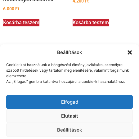
4.200
Ft
6.000
Ft
Kosárba teszem
Kosárba teszem
Beállítások
Cookie-kat használunk a böngészési élmény javítására, személyre
szabott hirdetések vagy tartalom megjelenítésére, valamint forgalmunk
elemzésére.
Az „Elfogad” gombra kattintva hozzájárul a cookie-k használatához.
Shop
Szállítás és fizetés
Blog
Elfogad
Á.SZ.F.
Adatkezelés
Elutasít
Kapcsolat
Beállítások