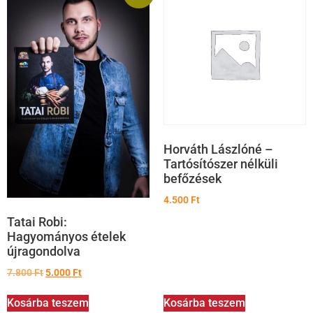
Horváth Lászlóné –
Tartósítószer nélküli
befőzések
4.500
Ft
Tatai Robi:
Hagyományos ételek
újragondolva
7.800
Ft
5.000
Ft
Kosárba teszem
Kosárba teszem