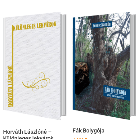
Fák Bolygója
Horváth Lászlóné –
Különleges lekvárok