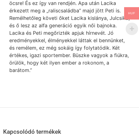
öcsre! És ez így van rendjén. Apa után Lacika
érkezett meg a „raliscsaládba” majd jött Peti is.
HUF
Remélhetőleg követi őket Lacika kislánya, Julcsika,
és ő lesz az alfa generáció egyik női bajnoka.
Lacika és Peti megőrizték apjuk hírnevét. Jó
eredményekkel, élményekkel láttak el bennünket,
és remélem, ez még sokáig így folytatódik. Két
értékes, igazi sportember. Büszke vagyok a fiúkra,
örülök, hogy két ilyen ember a rokonom, a
barátom.”
Kapcsolódó termékek