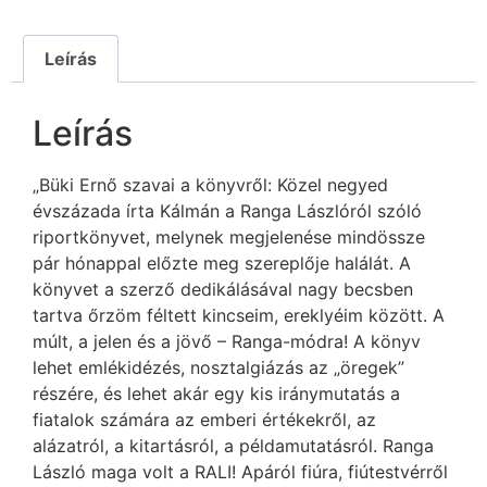
Leírás
Leírás
„Büki Ernő szavai a könyvről: Közel negyed
évszázada írta Kálmán a Ranga Lászlóról szóló
riportkönyvet, melynek megjelenése mindössze
pár hónappal előzte meg szereplője halálát. A
könyvet a szerző dedikálásával nagy becsben
tartva őrzöm féltett kincseim, ereklyéim között. A
múlt, a jelen és a jövő – Ranga-módra! A könyv
lehet emlékidézés, nosztalgiázás az „öregek”
részére, és lehet akár egy kis iránymutatás a
fiatalok számára az emberi értékekről, az
alázatról, a kitartásról, a példamutatásról. Ranga
László maga volt a RALI! Apáról fiúra, fiútestvérről