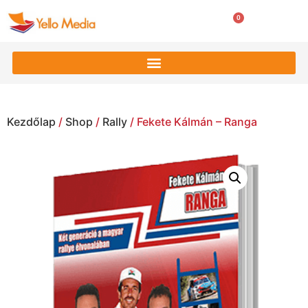
0
0
Ft
Kezdőlap
/
Shop
/
Rally
/ Fekete Kálmán – Ranga