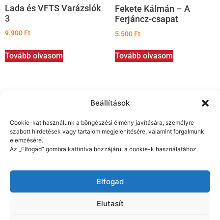
Lada és VFTS Varázslók
Fekete Kálmán – A
3
Ferjáncz-csapat
9.900
Ft
5.500
Ft
Tovább olvasom
Tovább olvasom
Beállítások
Cookie-kat használunk a böngészési élmény javítására, személyre
szabott hirdetések vagy tartalom megjelenítésére, valamint forgalmunk
elemzésére.
Az „Elfogad” gombra kattintva hozzájárul a cookie-k használatához.
Shop
Szállítás és fizetés
Blog
Elfogad
Á.SZ.F.
Adatkezelés
Elutasít
Kapcsolat