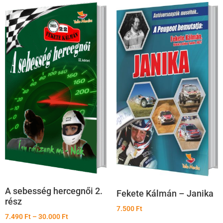
A sebesség hercegnői 2.
Fekete Kálmán – Janika
rész
7.500
Ft
7.490
Ft
–
30.000
Ft