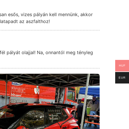
san esős, vizes pályán kell mennünk, akkor
datapadt az aszfalthoz!
l pályát olajjal! Na, onnantól meg tényleg
HUF
EUR