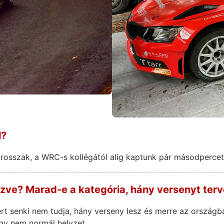
l?
osszak, a WRC-s kollégától alig kaptunk pár másodpercet
ézve? Marad-e a kategória, hány versenyt ter
rt senki nem tudja, hány verseny lesz és merre az országb
gy nem normál helyzet.