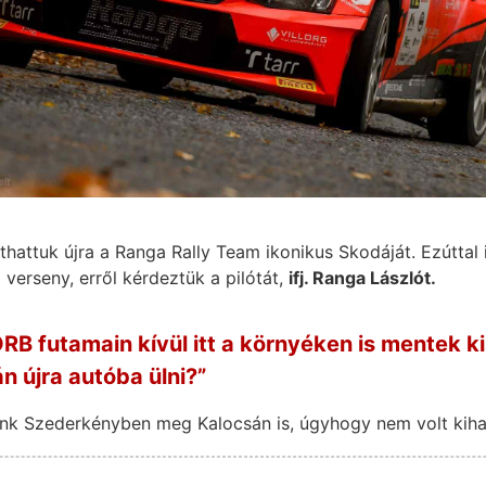
thattuk újra a Ranga Rally Team ikonikus Skodáját. Ezúttal i
 verseny, erről kérdeztük a pilótát,
ifj. Ranga Lászlót.
ORB futamain kívül itt a környéken is mentek
án újra autóba ülni?”
k Szederkényben meg Kalocsán is, úgyhogy nem volt kiha