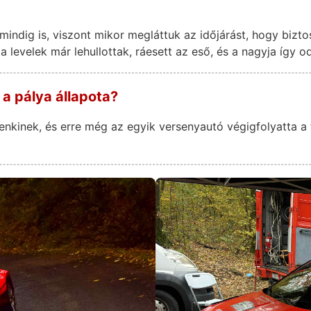
indig is, viszont mikor megláttuk az időjárást, hogy bizto
a levelek már lehullottak, ráesett az eső, és a nagyja így o
 a pálya állapota?
kinek, és erre még az egyik versenyautó végigfolyatta a fé