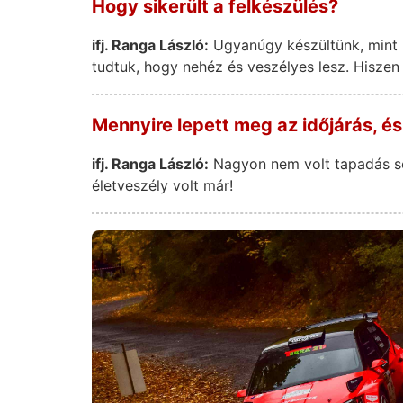
Hogy sikerült a felkészülés?
ifj. Ranga László:
Ugyanúgy készültünk, mint m
tudtuk, hogy nehéz és veszélyes lesz. Hiszen 
Mennyire lepett meg az időjárás, és
ifj. Ranga László:
Nagyon nem volt tapadás sen
életveszély volt már!