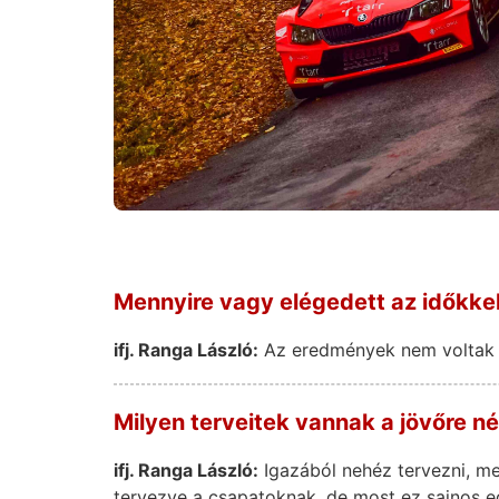
Mennyire vagy elégedett az időkke
ifj. Ranga László:
Az eredmények nem voltak r
Milyen terveitek vannak a jövőre n
ifj. Ranga László:
Igazából nehéz tervezni, me
tervezve a csapatoknak, de most ez sajnos e