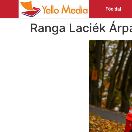
Főoldal
Ranga Laciék Árp