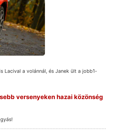
s Lacival a volánnál, és Janek ült a jobb1-
 kisebb versenyeken hazai közönség
gyás!