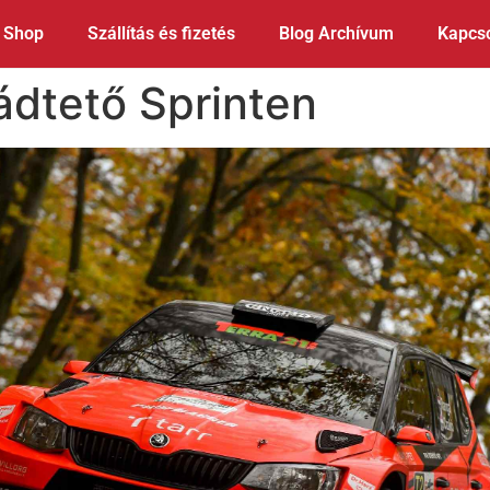
Shop
Szállítás és fizetés
Blog Archívum
Kapcso
ádtető Sprinten