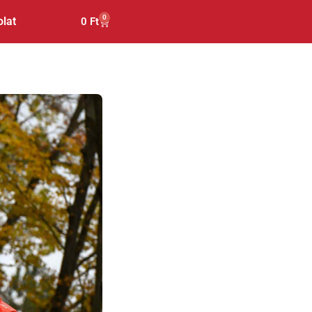
0
lat
0
Ft