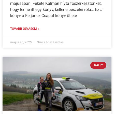
májusában. Fekete Kálmán hívta főszerkesztőnket,
hogy lenne itt egy könyv, kellene beszélni róla… Ez a
könyv a Ferjáncz-Csapat könyv ötlete
TOVÁBB OLVASOM »
május 20, 2025
Nincs hozzászólás
RALLY