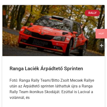
RALLY
HUF
Ranga Laciék Árpádtető Sprinten
Fotó: Ranga Rally Team/Bitto Zsolt Mecsek Rallye
után az Árpádtető sprinten láthattuk újra a Ranga
Rally Team ikonikus Skodáját. Ezúttal is Lacival a
volánnál, és