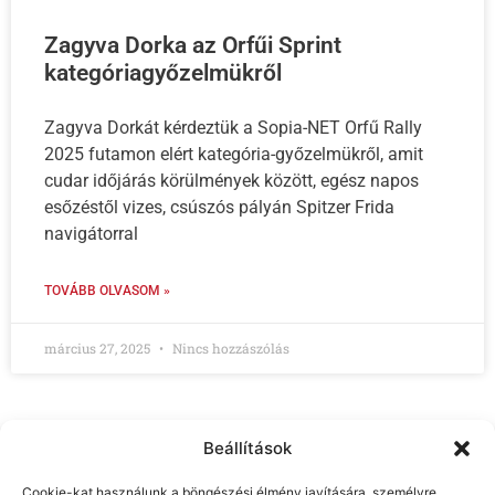
Zagyva Dorka az Orfűi Sprint
kategóriagyőzelmükről
Zagyva Dorkát kérdeztük a Sopia-NET Orfű Rally
2025 futamon elért kategória-győzelmükről, amit
cudar időjárás körülmények között, egész napos
esőzéstől vizes, csúszós pályán Spitzer Frida
navigátorral
TOVÁBB OLVASOM »
március 27, 2025
Nincs hozzászólás
Beállítások
Cookie-kat használunk a böngészési élmény javítására, személyre