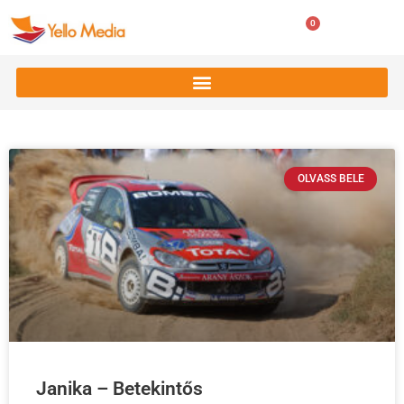
0
0
Ft
OLVASS BELE
Janika – Betekintős