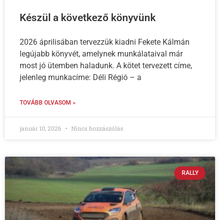
Készül a következő könyvünk
2026 áprilisában tervezzük kiadni Fekete Kálmán
legújabb könyvét, amelynek munkálataival már
most jó ütemben haladunk. A kötet tervezett címe,
jelenleg munkacíme: Déli Régió – a
TOVÁBB OLVASOM »
január 10, 2026
Nincs hozzászólás
RALLY