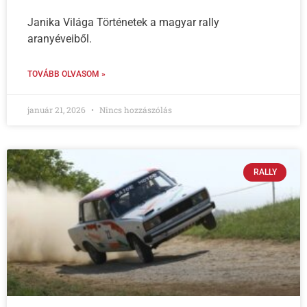
Janika Világa Történetek a magyar rally
aranyéveiből.
TOVÁBB OLVASOM »
január 21, 2026
Nincs hozzászólás
RALLY