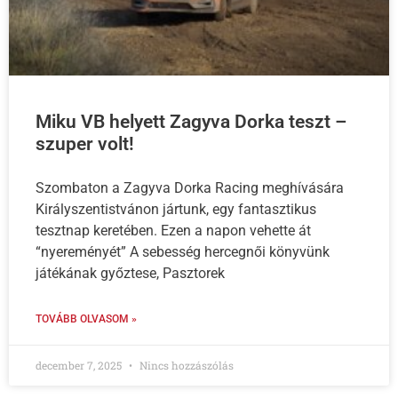
Miku VB helyett Zagyva Dorka teszt –
szuper volt!
Szombaton a Zagyva Dorka Racing meghívására
Királyszentistvánon jártunk, egy fantasztikus
tesztnap keretében. Ezen a napon vehette át
“nyereményét” A sebesség hercegnői könyvünk
játékának győztese, Pasztorek
TOVÁBB OLVASOM »
december 7, 2025
Nincs hozzászólás