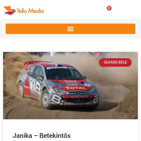
0
0
Ft
OLVASS BELE
Janika – Betekintős