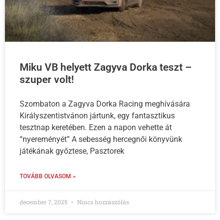
Miku VB helyett Zagyva Dorka teszt –
szuper volt!
Szombaton a Zagyva Dorka Racing meghívására
Királyszentistvánon jártunk, egy fantasztikus
tesztnap keretében. Ezen a napon vehette át
“nyereményét” A sebesség hercegnői könyvünk
játékának győztese, Pasztorek
TOVÁBB OLVASOM »
december 7, 2025
Nincs hozzászólás