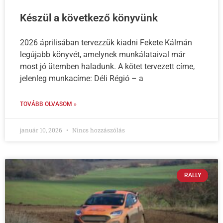
Készül a következő könyvünk
2026 áprilisában tervezzük kiadni Fekete Kálmán
legújabb könyvét, amelynek munkálataival már
most jó ütemben haladunk. A kötet tervezett címe,
jelenleg munkacíme: Déli Régió – a
TOVÁBB OLVASOM »
január 10, 2026
Nincs hozzászólás
RALLY