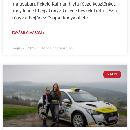
májusában. Fekete Kálmán hívta főszerkesztőnket,
hogy lenne itt egy könyv, kellene beszélni róla… Ez a
könyv a Ferjáncz-Csapat könyv ötlete
TOVÁBB OLVASOM »
május 20, 2025
Nincs hozzászólás
RALLY