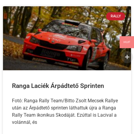
RALLY
HUF
Ranga Laciék Árpádtető Sprinten
Fotó: Ranga Rally Team/Bitto Zsolt Mecsek Rallye
után az Árpádtető sprinten láthattuk újra a Ranga
Rally Team ikonikus Skodáját. Ezúttal is Lacival a
volánnál, és