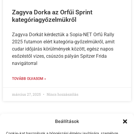
Zagyva Dorka az Orfűi Sprint
kategóriagyőzelmükről
Zagyva Dorkát kérdeztük a Sopia-NET Orfű Rally
2025 futamon elért kategória-győzelmükről, amit
cudar időjárás körülmények között, egész napos
esőzéstől vizes, csúszós pályán Spitzer Frida
navigátorral
TOVÁBB OLVASOM »
március 27, 2025
Nincs hozzászólás
Beállítások
Cookie-kat használunk a böngészési élmény javítására, személyre