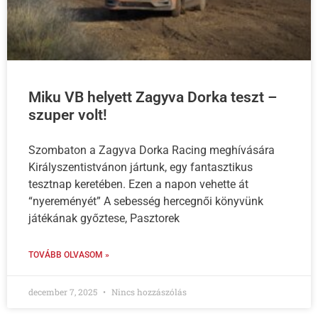
Miku VB helyett Zagyva Dorka teszt –
szuper volt!
Szombaton a Zagyva Dorka Racing meghívására
Királyszentistvánon jártunk, egy fantasztikus
tesztnap keretében. Ezen a napon vehette át
“nyereményét” A sebesség hercegnői könyvünk
játékának győztese, Pasztorek
TOVÁBB OLVASOM »
december 7, 2025
Nincs hozzászólás