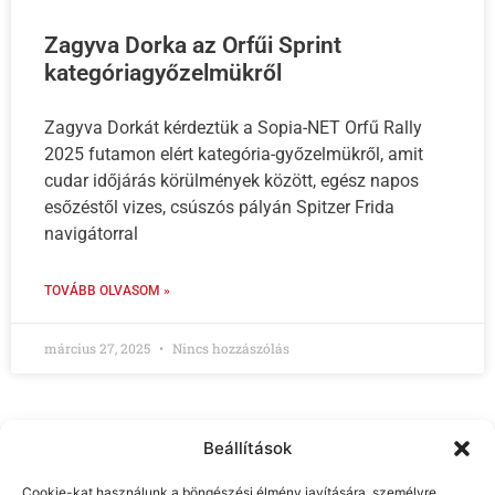
Zagyva Dorka az Orfűi Sprint
kategóriagyőzelmükről
Zagyva Dorkát kérdeztük a Sopia-NET Orfű Rally
2025 futamon elért kategória-győzelmükről, amit
cudar időjárás körülmények között, egész napos
esőzéstől vizes, csúszós pályán Spitzer Frida
navigátorral
TOVÁBB OLVASOM »
március 27, 2025
Nincs hozzászólás
Beállítások
Cookie-kat használunk a böngészési élmény javítására, személyre