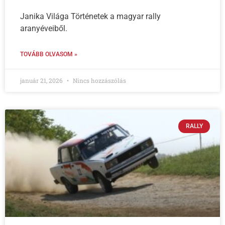
Janika Világa Történetek a magyar rally
aranyéveiből.
TOVÁBB OLVASOM »
január 21, 2026
Nincs hozzászólás
RALLY