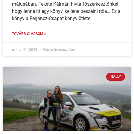
májusában. Fekete Kálmán hívta főszerkesztőnket,
hogy lenne itt egy könyv, kellene beszélni róla… Ez a
könyv a Ferjáncz-Csapat könyv ötlete
TOVÁBB OLVASOM »
május 20, 2025
Nincs hozzászólás
RALLY