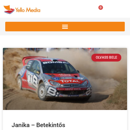
0
0
Ft
OLVASS BELE
Janika – Betekintős