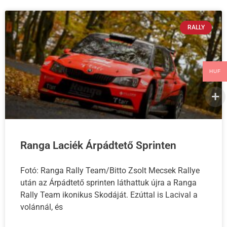
RALLY
HUF
Ranga Laciék Árpádtető Sprinten
Fotó: Ranga Rally Team/Bitto Zsolt Mecsek Rallye
után az Árpádtető sprinten láthattuk újra a Ranga
Rally Team ikonikus Skodáját. Ezúttal is Lacival a
volánnál, és