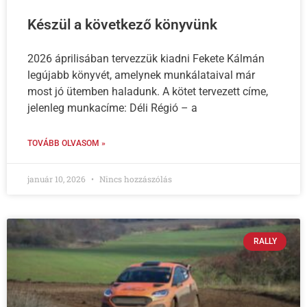
Készül a következő könyvünk
2026 áprilisában tervezzük kiadni Fekete Kálmán
legújabb könyvét, amelynek munkálataival már
most jó ütemben haladunk. A kötet tervezett címe,
jelenleg munkacíme: Déli Régió – a
TOVÁBB OLVASOM »
január 10, 2026
Nincs hozzászólás
RALLY